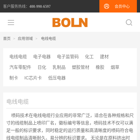
客户服务热线：
会员中心
400-990-6597
首页
>
应用领域
>
电线电缆
电线电缆
电子电器
电子监管码
化工
建材
汽车零配件
日化
乳制品
塑胶管材
橡胶
烟草
制卡
IC芯片卡
低压电器
电线电缆
喷码技术在电线电缆行业应用的非常广泛，适合在各种规格和尺
寸的线缆制品上喷印厂名，徽标编号等信息，喷码技术不仅可以满
足一般的标识要求，同时稳定的运行质量和高清晰度的喷码符合电
线电缆制品清晰耐久、易分辨的标识要求。 无论是在原料挤出时