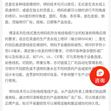
还是在各种线缆缠绕时，喷码技术均可以胜任；无论是在流水线上
高速喷印，或是在独立的货盘上，喷码机都可以随时进行不同角度
的喷印，360度的喷印角度，圆形、弯曲、条形等，或在底部，侧
面，顶端喷印厂标，规格，日期等产品信息。
博凌系列在线式激光喷码机符合电线电缆行业的标准和特殊应用
的要求；适合在高速的生产流水线上喷印（每分钟/500米）；激光
灼刻后痕迹使线缆在缠绕时，喷码不会磨损和褪色；喷印的字符小
至0.8毫米，满足微小信息的喷印要求；可喷印各种复杂图形或厂
标以及标准认证，如TUV，UL，CE等；可与其他电子设备连接，
如卷线机，切割机，称重仪等，亦可链接工厂的自动化管理系统；
可喷印不同颜色或不透明的墨水在不同材质的产品或部件表面；自
动计米功能，连贯即时的喷印信息，不影响整个生产过程的连续运
行使用。
喷吗技术可以识别电缆电线产品，从产品的外表上很难识别品牌
或商标，通过喷印清晰稳定的产品规格和厂名厂标，可以快速识别
正牌产品，标识不易磨损性可以保障运输和搬运储存的持久性。