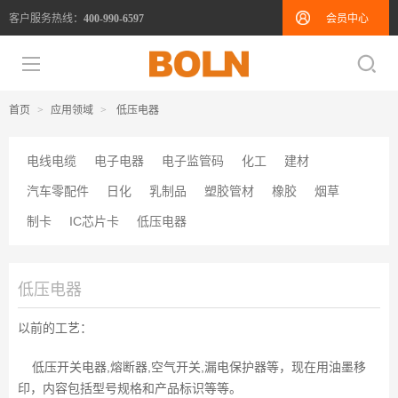
客户服务热线：
会员中心
400-990-6597
首页
>
应用领域
>
低压电器
电线电缆
电子电器
电子监管码
化工
建材
汽车零配件
日化
乳制品
塑胶管材
橡胶
烟草
制卡
IC芯片卡
低压电器
低压电器
以前的工艺：
低压开关电器,熔断器,空气开关,漏电保护器等，现在用油墨移
印，内容包括型号规格和产品标识等等。