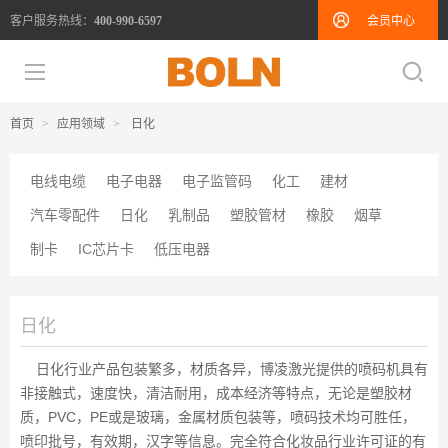
客户服务热线：
会员中心
400-990-6597
首页
>
应用领域
>
日化
电线电缆
电子电器
电子监管码
化工
建材
汽车零配件
日化
乳制品
塑胶管材
橡胶
烟草
制卡
IC芯片卡
低压电器
日化
日化行业产品包装繁多，材质各异，博凌激光提供的喷码机具有
非接触式，速度快，清洁耐用，成本经济等特点，无论是塑胶材
质，PVC，PE或是玻璃，金属材质包装等，喷码技术均可胜任，
喷印批号，有效期，汉字等信息。完全符合化妆品行业许可证的有